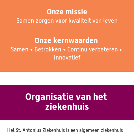
Onze missie
o
S
amen zorgen v
or kwaliteit van leven
Onze kernwaarden 
 • 
Samen • Betrokken • Continu verbet
eren
Innovatief
Organisatie van het 
ziekenhuis
Het St. Antonius Ziekenhuis is een algemeen ziekenhuis 