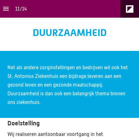
11
/
14
DUURZAAMHEID
Net als andere zorginstellingen en bedrijven wil ook het 
St. Antonius Ziekenhuis een bijdrage leveren aan een 
gezond leven en een gezonde maatschappij. 
Duurzaamheid is dan ook een belangrijk thema binnen 
ons ziekenhuis. 
Doelstelling
Wij realiseren aantoonbaar voortgang in het 